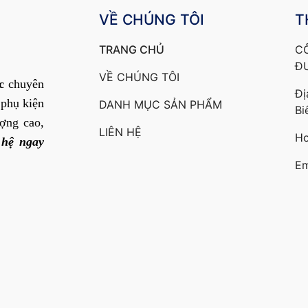
VỀ CHÚNG TÔI
T
TRANG CHỦ
C
Đ
VỀ CHÚNG TÔI
c
chuyên
Đị
 phụ kiện
DANH MỤC SẢN PHẨM
Bi
ợng cao,
LIÊN HỆ
Ho
 hệ ngay
Em