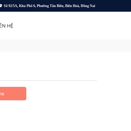
Số 92/5A, Khu Phố 6, Phường Tân Biên, Biên Hoà, Đồng Nai
IÊN HỆ
ne