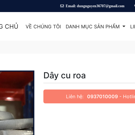
line: 0937 010 009
Email: dungnguyen36707@gmail.com
G CHỦ
VỀ CHÚNG TÔI
DANH MỤC SẢN PHẨM
L
Dây cu roa
Liên hệ:
0937010009
- Hotli