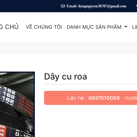
ine: 0937 010 009
Email: dungnguyen36707@gmail.com
G CHỦ
VỀ CHÚNG TÔI
DANH MỤC SẢN PHẨM
L
Dây cu roa
Liên hệ:
0937010009
- Hotli