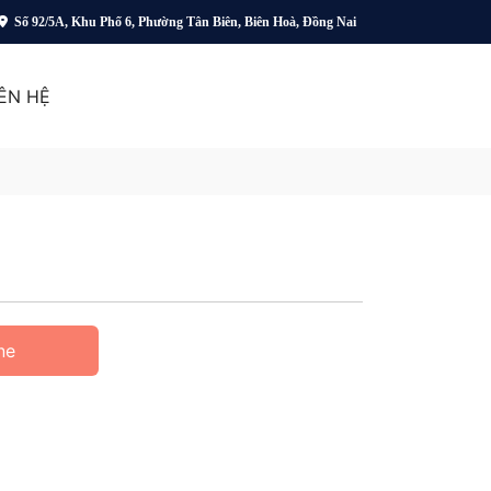
Số 92/5A, Khu Phố 6, Phường Tân Biên, Biên Hoà, Đồng Nai
IÊN HỆ
ne