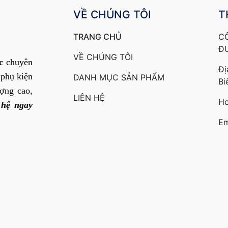
VỀ CHÚNG TÔI
T
TRANG CHỦ
C
Đ
VỀ CHÚNG TÔI
c
chuyên
Đị
 phụ kiện
DANH MỤC SẢN PHẨM
Bi
ợng cao,
LIÊN HỆ
Ho
 hệ ngay
Em