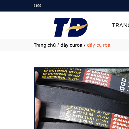
Hotl
TRAN
Trang chủ
/
dây curoa
/
dây cu roa