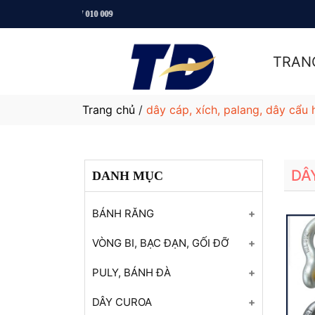
TRAN
Trang chủ
/
dây cáp, xích, palang, dây cẩu
DÂ
DANH MỤC
BÁNH RĂNG
Bánh răng
VÒNG BI, BẠC ĐẠN, GỐI ĐỠ
Bánh răng
Vòng bi FAG
PULY, BÁNH ĐÀ
Bánh răng
Vòng bi FAG
Puly đai dẹt
DÂY CUROA