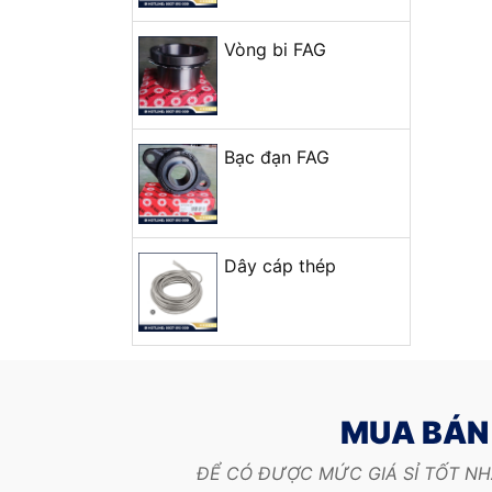
Vòng bi FAG
Bạc đạn FAG
Dây cáp thép
MUA BÁN 
ĐỂ CÓ ĐƯỢC MỨC GIÁ SỈ TỐT NH