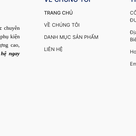
TRANG CHỦ
C
Đ
VỀ CHÚNG TÔI
c
chuyên
Đị
 phụ kiện
DANH MỤC SẢN PHẨM
Bi
ợng cao,
LIÊN HỆ
Ho
 hệ ngay
Em