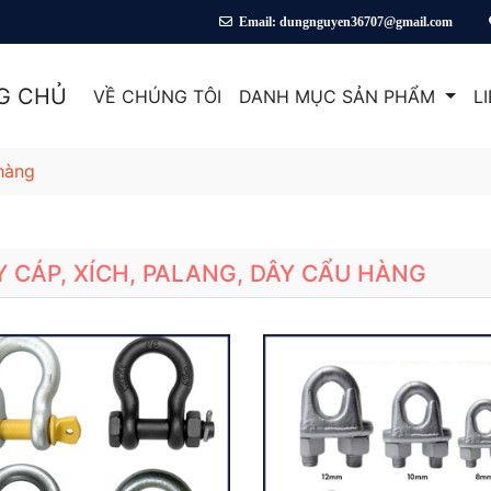
Hotline: 0937 010 009
Email: dungnguyen36707@gmail.com
G CHỦ
VỀ CHÚNG TÔI
DANH MỤC SẢN PHẨM
L
 hàng
Y CÁP, XÍCH, PALANG, DÂY CẨU HÀNG