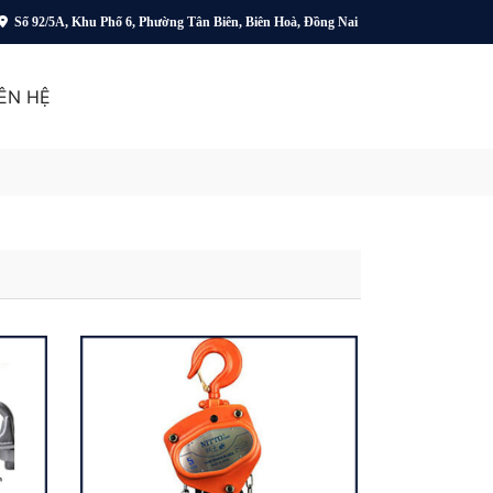
Số 92/5A, Khu Phố 6, Phường Tân Biên, Biên Hoà, Đồng Nai
IÊN HỆ