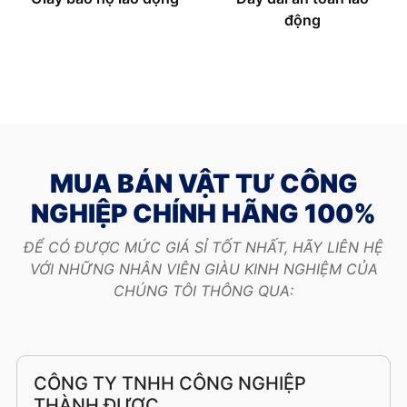
động
MUA BÁN VẬT TƯ CÔNG
NGHIỆP CHÍNH HÃNG 100%
ĐỂ CÓ ĐƯỢC MỨC GIÁ SỈ TỐT NHẤT, HÃY LIÊN HỆ
VỚI NHỮNG NHÂN VIÊN GIÀU KINH NGHIỆM CỦA
CHÚNG TÔI THÔNG QUA:
CÔNG TY TNHH CÔNG NGHIỆP
THÀNH ĐƯỢC