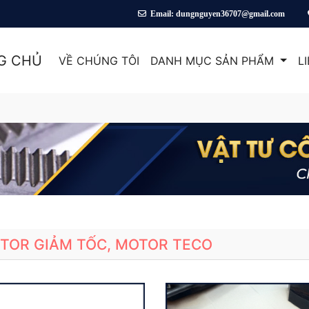
Email: dungnguyen36707@gmail.com
G CHỦ
VỀ CHÚNG TÔI
DANH MỤC SẢN PHẨM
L
TOR GIẢM TỐC, MOTOR TECO