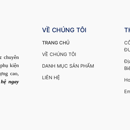
VỀ CHÚNG TÔI
T
TRANG CHỦ
C
Đ
VỀ CHÚNG TÔI
c
chuyên
Đị
 phụ kiện
DANH MỤC SẢN PHẨM
Bi
ợng cao,
LIÊN HỆ
Ho
 hệ ngay
Em