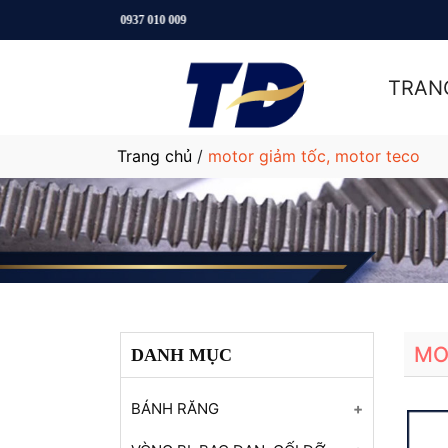
Hotline: 0937 010 009
TRAN
Trang chủ
/
motor giảm tốc, motor teco
MO
DANH MỤC
BÁNH RĂNG
Bánh răng