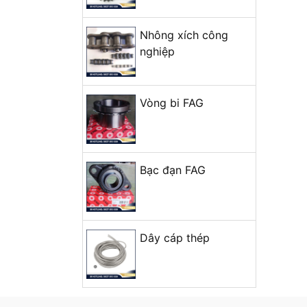
+ Mở nhóm...
Nhông xích công
nghiệp
Vòng bi FAG
Bạc đạn FAG
Dây cáp thép