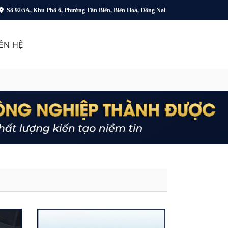
Số 92/5A, Khu Phố 6, Phường Tân Biên, Biên Hoà, Đồng Nai
IÊN HỆ